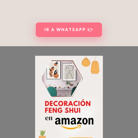
IR A WHATSAPP 👉