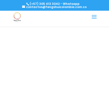
(+57) 305 413 3042 - Whatsapp
contactos@fengshuicolombia.com.co
Asesoría Feng
Shui en Bogotá
Liu Alejandra Telles es ingeniera y asesora
profesional con mas de 15 años de
experiencia.
Única representante en Colombia