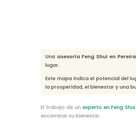
internacionalmente por el prestigi
Center dirigido por el Maestro Joseph 
Una
asesoría Feng Shui
en Pereir
lugar.
Este mapa indica el potencial del l
la prosperidad, el bienestar y una b
El trabajo de un
experto en Feng Shui
encaminar su bienestar.