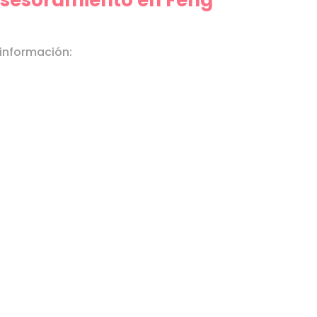
asesoramiento en Feng
 información: