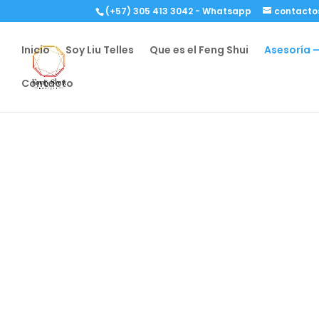
(+57) 305 413 3042 - Whatsapp
contacto
Inicio
Soy Liu Telles
Que es el Feng Shui
Asesoría –
Contacto
Asesoría Feng 
Pereira
Liu Alejandra Telles es ingeniera y 
mas de 15 años de experiencia.
Única representante en Col