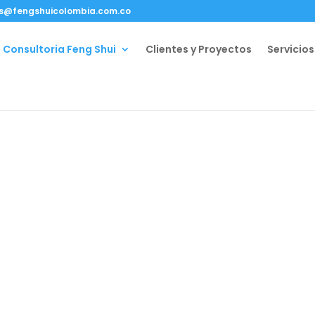
s@fengshuicolombia.com.co
 Consultoria Feng Shui
Clientes y Proyectos
Servicios
Shui en
asesora profesional con
ombia certificada