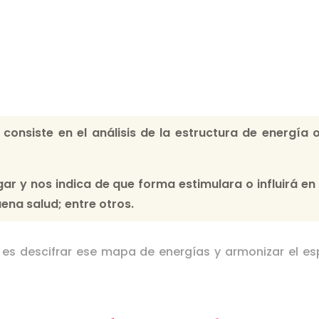
oso Feng Shui Research
Yu.
a
consiste en el análisis de la estructura de energí
ugar y nos indica de que forma estimulara o influirá en
uena salud; entre otros.
es descifrar ese mapa de energías y armonizar el es