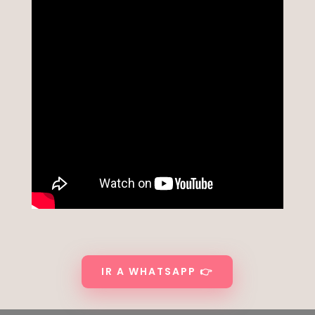
IR A WHATSAPP 👉