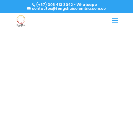
(+57) 305 413 3042 - Whatsapp
contactos@fengshuicolombia.com.co
Consultoría de
Feng Shui en
Bucaramanga
Liu Alejandra Telles es ingeniera y asesora
profesional con mas de 15 años de
experiencia.